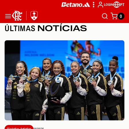
PT
LOGIN
0
ÚLTIMAS
NOTÍCIAS
Ginástica Artística
08/08/26