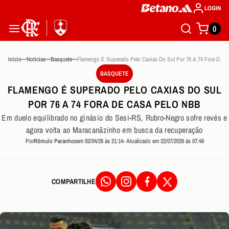
LOGIN
0
Inicio
Noticias
Basquete
Flamengo E Superado Pelo Caxias Do Sul Por 76 A 74 Fora De Casa Pelo Nbb
BASQUETE
FLAMENGO É SUPERADO PELO CAXIAS DO SUL
POR 76 A 74 FORA DE CASA PELO NBB
Em duelo equilibrado no ginásio do Sesi-RS, Rubro-Negro sofre revés e
agora volta ao Maracanãzinho em busca da recuperação
Por
Rômulo Paranhos
em 02/04/26 às 21:14
- Atualizado em 22/07/2026 às 07:48
COMPARTILHE