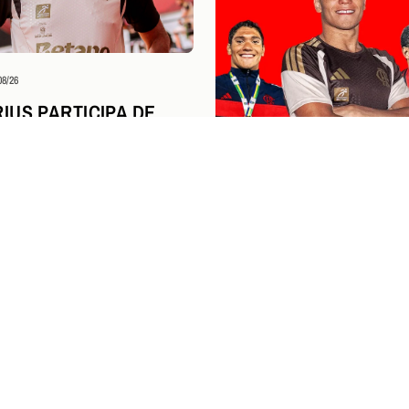
08/26
IUS PARTICIPA DE
A DA NBA AO LADO DE
DOR CAMPEÃO DA
M SÃO PAULO
Esportes Aquáticos
04/08/26
STEPHAN STEVERINK I
PERÍODO NA UNIVERSI
KENTUCKY E SEGUE 
FLAMENGO
NGRESSOS