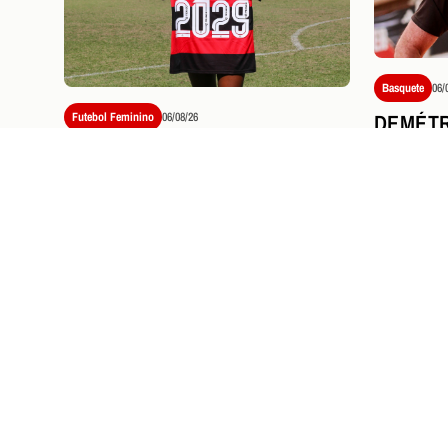
Basquete
06/
DEMÉTR
Futebol Feminino
06/08/26
CLÍNIC
FLAMENGO ACERTA A
TREINA
RENOVAÇÃO DE CONTRATO
LIGA E
DE NÚBIA ATÉ 2029
PRÓXIMOS JOGOS E
I