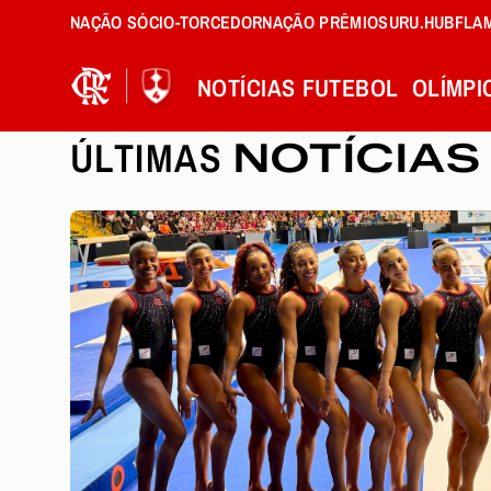
NAÇÃO SÓCIO-TORCEDOR
NAÇÃO PRÊMIOS
URU.HUB
FLA
NOTÍCIAS
FUTEBOL
OLÍMPI
ÚLTIMAS
NOTÍCIAS