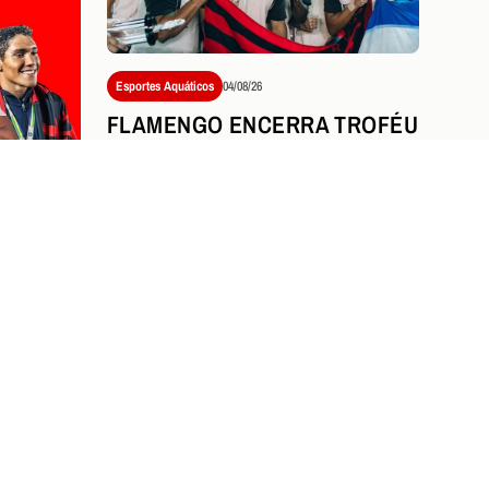
Esportes Aquáticos
04/08/26
FLAMENGO ENCERRA TROFÉU
MARIA LENK COM NOVE
MEDALHAS E DESTAQUE
HISTÓRICO DE STEPHAN
STEVERINK
NICIA
TY OF
NO
Ver tudo