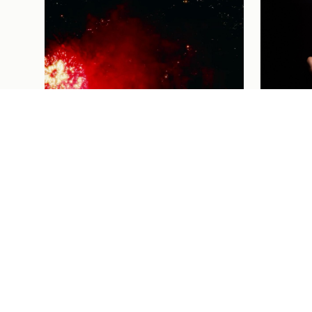
Futebol Femi
THAISA
FUTEBO
VAI ÀS
HOMEN
CORAÇÃ
Institucional
04/08/26