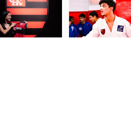
nino
04/08/26
 SE DESPEDE DO
Judô
04/08/26
L PELO FLAMENGO E
"PASSOU UM FILME P
 LÁGRIMAS COM
MINHA CABEÇA": HEN
AGEM: "MEU
BAHIENSE CELEBRA
O BRILHOU"
PRIMEIRA CONVOCAÇ
PARA O MUNDIAL CAD