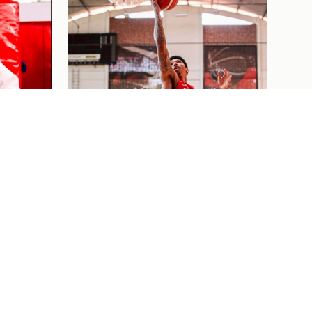
ELA
RIQUE
ÃO
ETE
Basquete
03/08/26