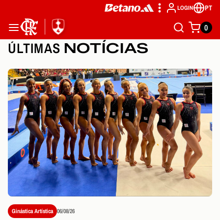
PT
LOGIN
0
ÚLTIMAS
NOTÍCIAS
Ginástica Artística
06/08/26