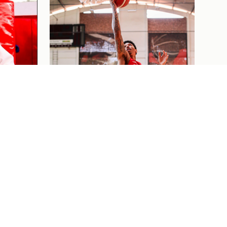
ELA
RIQUE
ÃO
ETE
Basquete
03/08/26