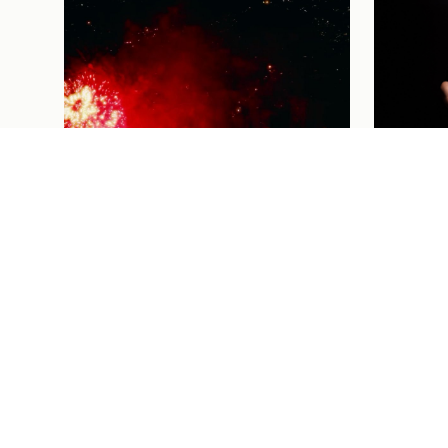
Futebol Femi
THAISA
FUTEBO
VAI ÀS
HOMEN
CORAÇÃ
Institucional
04/08/26