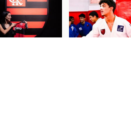
nino
04/08/26
 SE DESPEDE DO
Judô
04/08/26
L PELO FLAMENGO E
"PASSOU UM FILME P
 LÁGRIMAS COM
MINHA CABEÇA": HEN
AGEM: "MEU
BAHIENSE CELEBRA
O BRILHOU"
PRIMEIRA CONVOCAÇ
PARA O MUNDIAL CAD