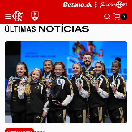
PT
LOGIN
0
ÚLTIMAS
NOTÍCIAS
Ginástica Artística
08/08/26