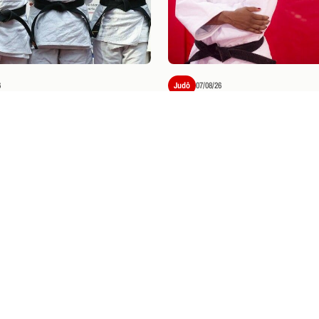
6
Judô
07/08/26
M BOM COMEÇO DE
BEM-VINDA AO FLAJU
: KAROL GIMENES
KAROL GIMENES!
STA A PRATA NO OPEN
U DE JUDÔ
NGRESSOS
O: INFORMAÇÕES
INGRESSOS
ra o Clássico dos Milhões neste sábado