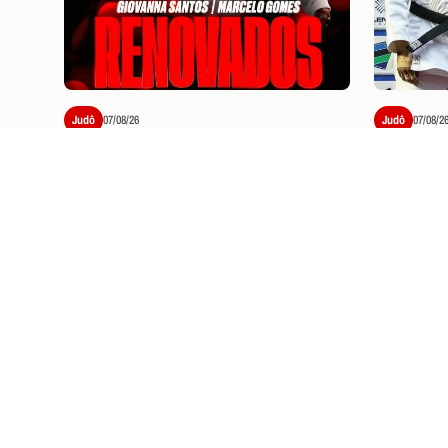
Judô
07/08/26
Judô
07/08/2
GIOVANNA SANTOS E
“FOI U
MARCELO GOMES RENOVAM
CICLO”
CONTRATO COM O FLAMENGO
CONQUI
EUROPE
PRÓXIMOS JOGOS E
I
Ingressos
07/08/26
VASCO X FLAMENG
SOBRE VENDA DE 
Saiba como garantir seu ingresso pa
(19), no Maracanã