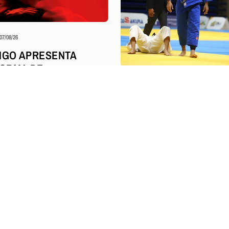
07/08/26
NGO APRESENTA
ORMA DE
INMENT E NOVO
Judô
07/08/26
 DE NEGÓCIOS E
JUDOCAS RUBRO-NEG
AÇÃO NO GRAND SLA
TASHKENT, UZBEQUIS
NGRESSOS
O: INFORMAÇÕES
INGRESSOS
ra o Clássico dos Milhões neste sábado