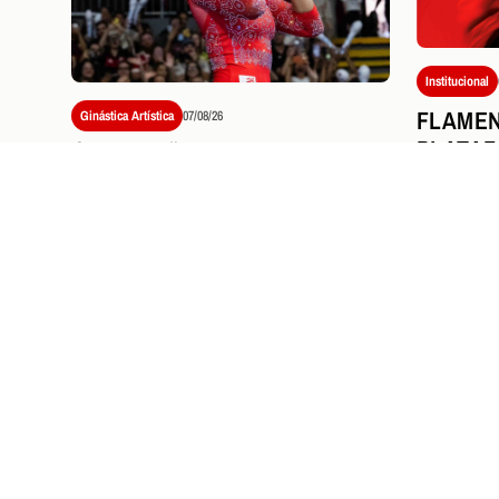
Institucional
FLAME
Ginástica Artística
07/08/26
PLATAF
É CAMPEÃO! FLAMENGO TEM
SPORTA
DIA HISTÓRICO EM BRASÍLIA E
MODELO
CONQUISTA O BRASILEIRO DE
MARCA
GINÁSTICA PELA SEXTA VEZ
CONSECUTIVA
PRÓXIMOS JOGOS E
I
Ingressos
07/08/26
VASCO X FLAMENG
SOBRE VENDA DE 
Saiba como garantir seu ingresso pa