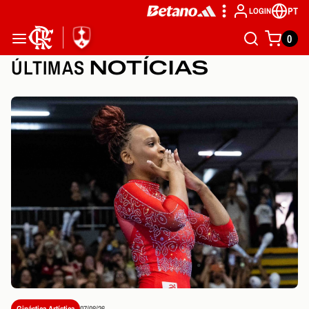
PT
LOGIN
0
ÚLTIMAS
NOTÍCIAS
Ginástica Artística
07/08/26