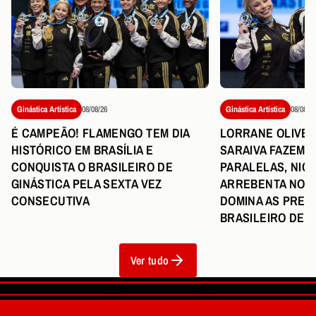
Ginástica Artística
08/08/26
Ginástica Artística
08/08/26
LORRANE OLIVEIR
É CAMPEÃO! FLAMENGO TEM DIA
SARAIVA FAZEM 
HISTÓRICO EM BRASÍLIA E
PARALELAS, NIC
CONQUISTA O BRASILEIRO DE
ARREBENTA NO S
GINÁSTICA PELA SEXTA VEZ
DOMINA AS PREM
CONSECUTIVA
BRASILEIRO DE G
Ver tudo