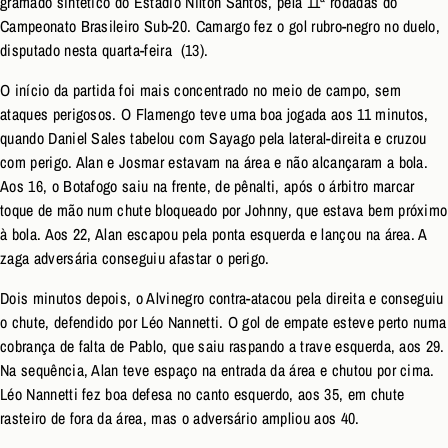
gramado sintético do Estádio Nilton Santos, pela 11ª rodadas do
Campeonato Brasileiro Sub-20. Camargo fez o gol rubro-negro no duelo,
disputado nesta quarta-feira (13).
O início da partida foi mais concentrado no meio de campo, sem
ataques perigosos. O Flamengo teve uma boa jogada aos 11 minutos,
quando Daniel Sales tabelou com Sayago pela lateral-direita e cruzou
com perigo. Alan e Josmar estavam na área e não alcançaram a bola.
Aos 16, o Botafogo saiu na frente, de pênalti, após o árbitro marcar
toque de mão num chute bloqueado por Johnny, que estava bem próximo
à bola. Aos 22, Alan escapou pela ponta esquerda e lançou na área. A
zaga adversária conseguiu afastar o perigo.
Dois minutos depois, o Alvinegro contra-atacou pela direita e conseguiu
o chute, defendido por Léo Nannetti. O gol de empate esteve perto numa
cobrança de falta de Pablo, que saiu raspando a trave esquerda, aos 29.
Na sequência, Alan teve espaço na entrada da área e chutou por cima.
Léo Nannetti fez boa defesa no canto esquerdo, aos 35, em chute
rasteiro de fora da área, mas o adversário ampliou aos 40.