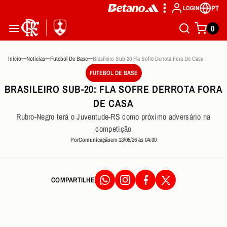
PT
LOGIN
0
Inicio
Noticias
Futebol De Base
Brasileiro Sub 20 Fla Sofre Derrota Fora De Casa
FUTEBOL DE BASE
BRASILEIRO SUB-20: FLA SOFRE DERROTA FORA
DE CASA
Rubro-Negro terá o Juventude-RS como próximo adversário na
competição
Por
Comunicação
em 13/05/26 às 04:00
COMPARTILHE