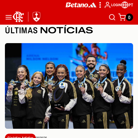
PT
LOGIN
0
ÚLTIMAS
NOTÍCIAS
Ginástica Artística
08/08/26