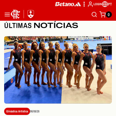
PT
LOGIN
0
ÚLTIMAS
NOTÍCIAS
Ginástica Artística
06/08/26