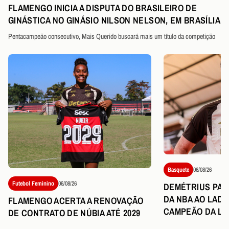
FLAMENGO INICIA A DISPUTA DO BRASILEIRO DE
GINÁSTICA NO GINÁSIO NILSON NELSON, EM BRASÍLIA
Pentacampeão consecutivo, Mais Querido buscará mais um título da competição
Basquete
06/08/26
Futebol Feminino
06/08/26
DEMÉTRIUS PART
DA NBA AO LAD
FLAMENGO ACERTA A RENOVAÇÃO
CAMPEÃO DA LI
DE CONTRATO DE NÚBIA ATÉ 2029