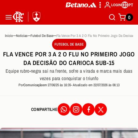
PT
LOGIN
0
Inicio
Noticias
Futebol De Base
FUTEBOL DE BASE
FLA VENCE POR 3 A 2 O FLU NO PRIMEIRO JOGO
DA DECISÃO DO CARIOCA SUB-15
Equipe rubro-negra sai na frente, sofre a virada e marca mais duas
vezes para conquistar o triunfo
Por
Comunicação
em 27/06/25 às 16:35
- Atualizado em 22/07/2026 às 06:13
COMPARTILHE