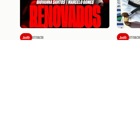
Judô
07/08/26
Judô
07/08/2
GIOVANNA SANTOS E
“FOI U
MARCELO GOMES RENOVAM
CICLO”
CONTRATO COM O FLAMENGO
CONQUI
EUROPE
PRÓXIMOS JOGOS E
I
Ingressos
07/08/26
VASCO X FLAMENG
SOBRE VENDA DE 
Saiba como garantir seu ingresso pa
(19), no Maracanã