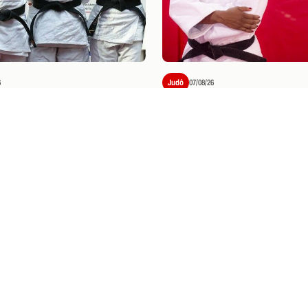
6
Judô
07/08/26
M BOM COMEÇO DE
BEM-VINDA AO FLAJU
: KAROL GIMENES
KAROL GIMENES!
STA A PRATA NO OPEN
U DE JUDÔ
NGRESSOS
O: INFORMAÇÕES
INGRESSOS
ra o Clássico dos Milhões neste sábado