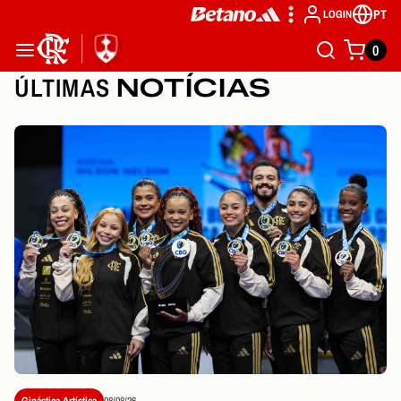
PT
LOGIN
0
ÚLTIMAS
NOTÍCIAS
Ginástica Artística
08/08/26