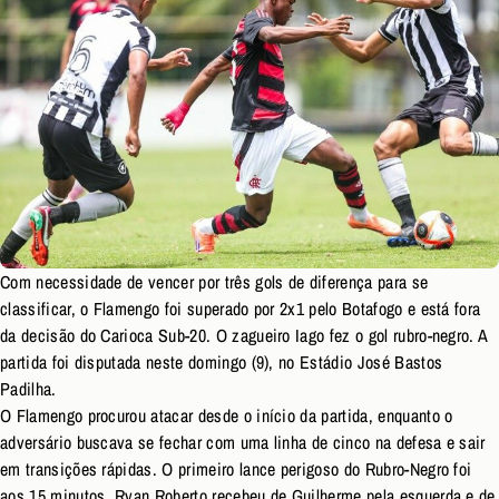
Com necessidade de vencer por três gols de diferença para se
classificar, o Flamengo foi superado por 2x1 pelo Botafogo e está fora
da decisão do Carioca Sub-20. O zagueiro Iago fez o gol rubro-negro. A
partida foi disputada neste domingo (9), no Estádio José Bastos
Padilha.
O Flamengo procurou atacar desde o início da partida, enquanto o
adversário buscava se fechar com uma linha de cinco na defesa e sair
em transições rápidas. O primeiro lance perigoso do Rubro-Negro foi
aos 15 minutos. Ryan Roberto recebeu de Guilherme pela esquerda e de