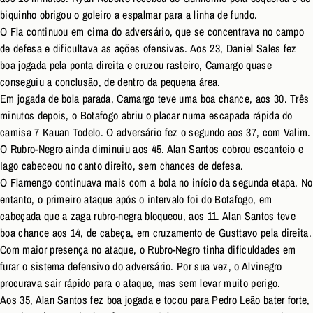
biquinho obrigou o goleiro a espalmar para a linha de fundo.
O Fla continuou em cima do adversário, que se concentrava no campo
de defesa e dificultava as ações ofensivas. Aos 23, Daniel Sales fez
boa jogada pela ponta direita e cruzou rasteiro, Camargo quase
conseguiu a conclusão, de dentro da pequena área.
Em jogada de bola parada, Camargo teve uma boa chance, aos 30. Três
minutos depois, o Botafogo abriu o placar numa escapada rápida do
camisa 7 Kauan Todelo. O adversário fez o segundo aos 37, com Valim.
O Rubro-Negro ainda diminuiu aos 45. Alan Santos cobrou escanteio e
Iago cabeceou no canto direito, sem chances de defesa.
O Flamengo continuava mais com a bola no início da segunda etapa. No
entanto, o primeiro ataque após o intervalo foi do Botafogo, em
cabeçada que a zaga rubro-negra bloqueou, aos 11. Alan Santos teve
boa chance aos 14, de cabeça, em cruzamento de Gusttavo pela direita.
Com maior presença no ataque, o Rubro-Negro tinha dificuldades em
furar o sistema defensivo do adversário. Por sua vez, o Alvinegro
procurava sair rápido para o ataque, mas sem levar muito perigo.
Aos 35, Alan Santos fez boa jogada e tocou para Pedro Leão bater forte,