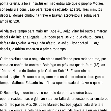
ponta direita, a bola insistiu em não entrar até que o próprio Moraes
conseguiu a conclusão para fazer o segundo, aos 26. Três minutos
depois, Moraes chutou na trave e Brayan aproveitou a sobra para
ampliar: 3x0.
Ainda teve tempo para mais um. Aos 40, João Vitor foi outro a marcar
depois de iniciar a jogada. Ele tocou para Deivid, que chutou para a
defesa do goleiro. A zaga não afastou e João Vitor conferiu. Logo
depois, o árbitro encerrou o primeiro tempo.
O time voltou para a segunda etapa modificado para rodar o time, por
conta do confronto contra o Botafogo na próxima quarta-feira (13), às
10h, no Ninho do Urubu, pelo Carioca Sub-15. Foram cinco
substituições. Mesmo assim, com menos de um minuto de segundo
tempo, Matheus Eduardo teve ótima oportunidade de fazer o quinto.
O Rubro-Negro continuou no controle da partida e criou boas
oportunidades, mas o gol não saía por falta de precisão no arremate ou
no último passe. Aos 29, José Marcelo fez boa jogada pela direita e
bateu de curva, a bola passou perto da segunda trave e saiu pela linha