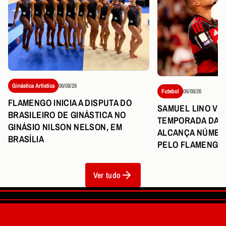
Ginástica Artística
06/08/26
Futebol
06/08/26
FLAMENGO INICIA A DISPUTA DO
SAMUEL LINO VI
BRASILEIRO DE GINÁSTICA NO
TEMPORADA DA C
GINÁSIO NILSON NELSON, EM
ALCANÇA NÚMER
BRASÍLIA
PELO FLAMENGO
Ver tudo