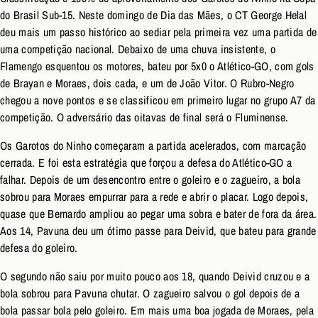
do Brasil Sub-15. Neste domingo de Dia das Mães, o CT George Helal
deu mais um passo histórico ao sediar pela primeira vez uma partida de
uma competição nacional. Debaixo de uma chuva insistente, o
Flamengo esquentou os motores, bateu por 5x0 o Atlético-GO, com gols
de Brayan e Moraes, dois cada, e um de João Vitor. O Rubro-Negro
chegou a nove pontos e se classificou em primeiro lugar no grupo A7 da
competição. O adversário das oitavas de final será o Fluminense.
Os Garotos do Ninho começaram a partida acelerados, com marcação
cerrada. E foi esta estratégia que forçou a defesa do Atlético-GO a
falhar. Depois de um desencontro entre o goleiro e o zagueiro, a bola
sobrou para Moraes empurrar para a rede e abrir o placar. Logo depois,
quase que Bernardo ampliou ao pegar uma sobra e bater de fora da área.
Aos 14, Pavuna deu um ótimo passe para Deivid, que bateu para grande
defesa do goleiro.
O segundo não saiu por muito pouco aos 18, quando Deivid cruzou e a
bola sobrou para Pavuna chutar. O zagueiro salvou o gol depois de a
bola passar bola pelo goleiro. Em mais uma boa jogada de Moraes, pela