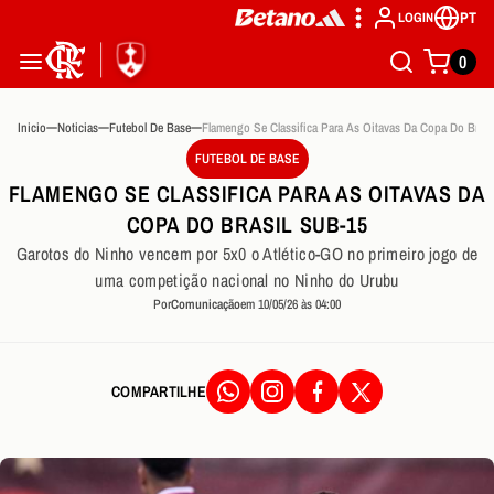
PT
LOGIN
0
Inicio
Noticias
Futebol De Base
FUTEBOL DE BASE
FLAMENGO SE CLASSIFICA PARA AS OITAVAS DA
COPA DO BRASIL SUB-15
Garotos do Ninho vencem por 5x0 o Atlético-GO no primeiro jogo de
uma competição nacional no Ninho do Urubu
Por
Comunicação
em 10/05/26 às 04:00
COMPARTILHE