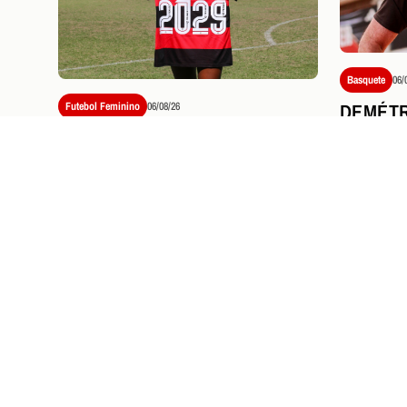
Basquete
06/
DEMÉTR
Futebol Feminino
06/08/26
CLÍNIC
FLAMENGO ACERTA A
TREINA
RENOVAÇÃO DE CONTRATO
LIGA E
DE NÚBIA ATÉ 2029
PRÓXIMOS JOGOS E
I