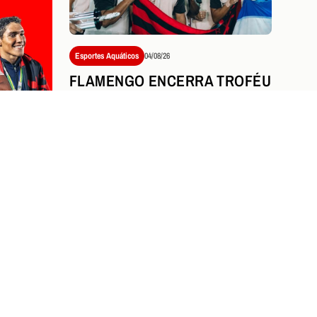
Esportes Aquáticos
04/08/26
FLAMENGO ENCERRA TROFÉU
MARIA LENK COM NOVE
MEDALHAS E DESTAQUE
HISTÓRICO DE STEPHAN
STEVERINK
NICIA
TY OF
NO
Ver tudo