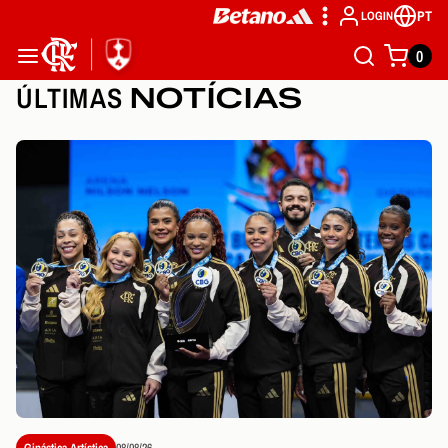
PT
LOGIN
0
ÚLTIMAS
NOTÍCIAS
Ginástica Artística
08/08/26