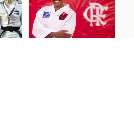
Judô
07/08/26
 DE
BEM-VINDA AO FLAJUDO,
NES
KAROL GIMENES!
NO OPEN
Ver tudo
Ingressos
07/08/26