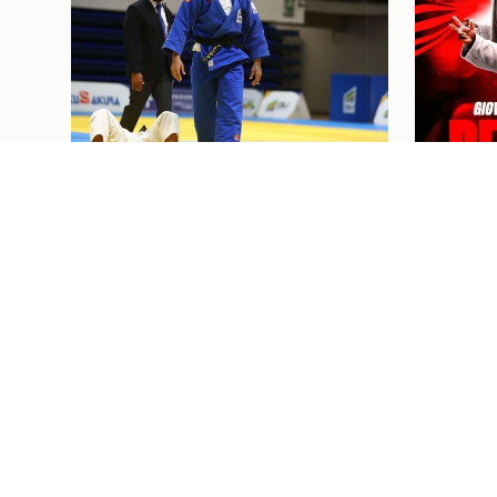
Judô
07/08/26
Judô
07/08/2
JUDOCAS RUBRO-NEGRAS EM
GIOVAN
AÇÃO NO GRAND SLAM DE
MARCE
TASHKENT, UZBEQUISTÃO
CONTR
PRÓXIMOS JOGOS E
I
Ingressos
07/08/26