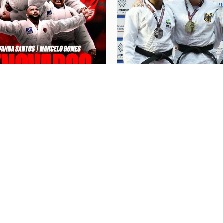
6
Judô
07/08/26
NA SANTOS E
“FOI UM BOM COMEÇO
LO GOMES RENOVAM
CICLO”: KAROL GIME
ATO COM O FLAMENGO
CONQUISTA A PRATA 
EUROPEU DE JUDÔ
NGRESSOS