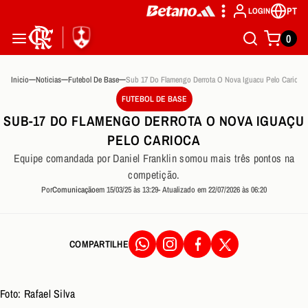
PT
LOGIN
0
Inicio
Noticias
Futebol De Base
Sub 17 Do Flamengo Derrota O Nova Iguacu Pelo Carioca
FUTEBOL DE BASE
SUB-17 DO FLAMENGO DERROTA O NOVA IGUAÇU
PELO CARIOCA
Equipe comandada por Daniel Franklin somou mais três pontos na
competição.
Por
Comunicação
em 15/03/25 às 13:29
- Atualizado em 22/07/2026 às 06:20
COMPARTILHE
Foto: Rafael Silva