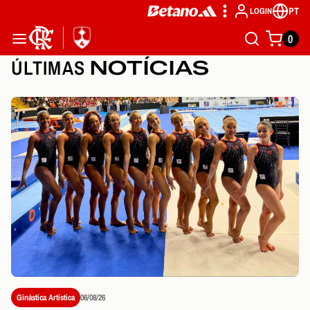
PT
LOGIN
0
ÚLTIMAS
NOTÍCIAS
Ginástica Artística
06/08/26