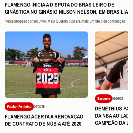
FLAMENGO INICIA A DISPUTA DO BRASILEIRO DE
GINÁSTICA NO GINÁSIO NILSON NELSON, EM BRASÍLIA
Pentacampeão consecutivo, Mais Querido buscará mais um título da competição
Basquete
06/08/26
Futebol Feminino
06/08/26
DEMÉTRIUS PART
DA NBA AO LAD
FLAMENGO ACERTA A RENOVAÇÃO
CAMPEÃO DA LI
DE CONTRATO DE NÚBIA ATÉ 2029