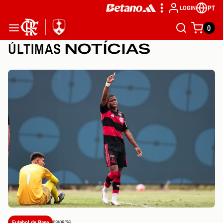
PT
LOGIN
0
ÚLTIMAS
NOTÍCIAS
Futebol de Base
08/08/26