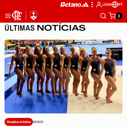
PT
LOGIN
0
ÚLTIMAS
NOTÍCIAS
Ginástica Artística
06/08/26