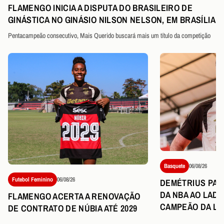
FLAMENGO INICIA A DISPUTA DO BRASILEIRO DE
GINÁSTICA NO GINÁSIO NILSON NELSON, EM BRASÍLIA
Pentacampeão consecutivo, Mais Querido buscará mais um título da competição
Basquete
06/08/26
Futebol Feminino
06/08/26
DEMÉTRIUS PART
DA NBA AO LAD
FLAMENGO ACERTA A RENOVAÇÃO
CAMPEÃO DA LI
DE CONTRATO DE NÚBIA ATÉ 2029