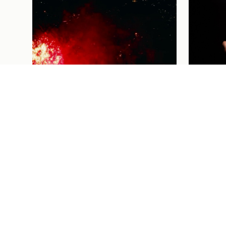
Futebol Femi
THAISA
FUTEBO
VAI ÀS
HOMEN
CORAÇÃ
Institucional
04/08/26