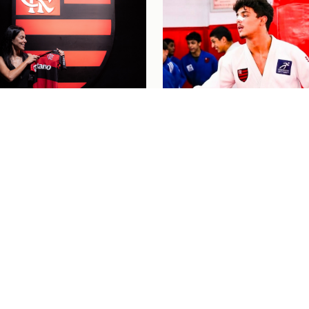
nino
04/08/26
 SE DESPEDE DO
Judô
04/08/26
L PELO FLAMENGO E
"PASSOU UM FILME P
 LÁGRIMAS COM
MINHA CABEÇA": HEN
AGEM: "MEU
BAHIENSE CELEBRA
O BRILHOU"
PRIMEIRA CONVOCAÇ
PARA O MUNDIAL CAD