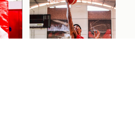
ELA
RIQUE
ÃO
ETE
Basquete
03/08/26