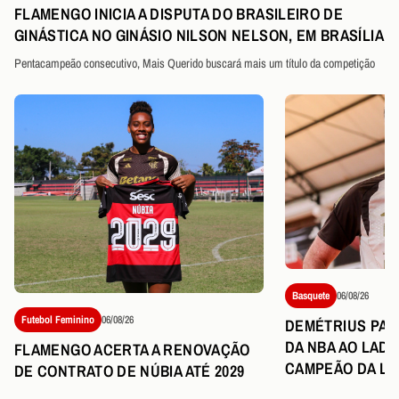
FLAMENGO INICIA A DISPUTA DO BRASILEIRO DE
GINÁSTICA NO GINÁSIO NILSON NELSON, EM BRASÍLIA
Pentacampeão consecutivo, Mais Querido buscará mais um título da competição
Basquete
06/08/26
Futebol Feminino
06/08/26
DEMÉTRIUS PART
DA NBA AO LAD
FLAMENGO ACERTA A RENOVAÇÃO
CAMPEÃO DA LI
DE CONTRATO DE NÚBIA ATÉ 2029