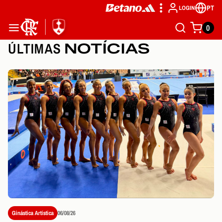
PT
LOGIN
0
ÚLTIMAS
NOTÍCIAS
Ginástica Artística
06/08/26