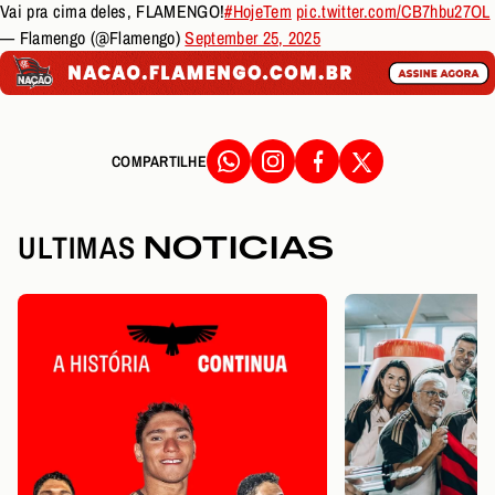
Vai pra cima deles, FLAMENGO!
#HojeTem
pic.twitter.com/CB7hbu27OL
— Flamengo (@Flamengo)
September 25, 2025
COMPARTILHE
ULTIMAS
NOTICIAS