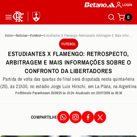
LOGIN
0
Inicio
Noticias
Futebol
Estudiantes X Flamengo Retrospecto Arbitragem E Mais Informacoes Sobre O Confronto Da Libertadores
FUTEBOL
ESTUDIANTES X FLAMENGO: RETROSPECTO,
ARBITRAGEM E MAIS INFORMAÇÕES SOBRE O
CONFRONTO DA LIBERTADORES
Partida de volta das quartas de final será disputada nesta quinta-feira
(25), às 21h30, no estádio Jorge Luis Hirschi, em La Plata, na Argentina
Por
Rômulo Paranhos
em 25/09/25 às 15:24
- Atualizado em 22/07/2026 às 06:36
COMPARTILHE