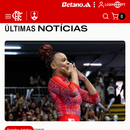
PT
LOGIN
0
ÚLTIMAS
NOTÍCIAS
Ginástica Artística
07/08/26