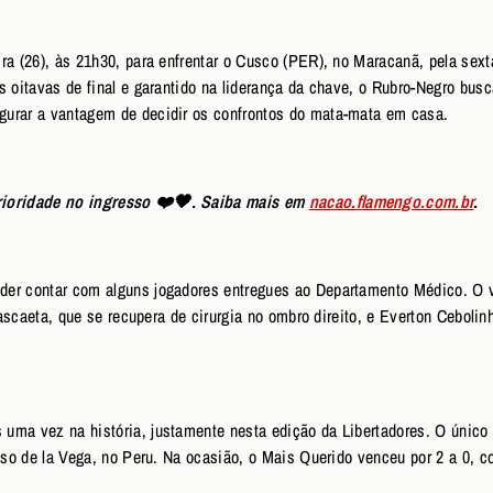
ra (26), às 21h30, para enfrentar o Cusco (PER), no Maracanã, pela sext
s oitavas de final e garantido na liderança da chave, o Rubro-Negro bus
gurar a vantagem de decidir os confrontos do mata-mata em casa.
rioridade no ingresso ❤️🖤. Saiba mais em
nacao.flamengo.com.br
.
er contar com alguns jogadores entregues ao Departamento Médico. O vo
rrascaeta, que se recupera de cirurgia no ombro direito, e Everton Cebol
uma vez na história, justamente nesta edição da Libertadores. O único 
laso de la Vega, no Peru. Na ocasião, o Mais Querido venceu por 2 a 0, 