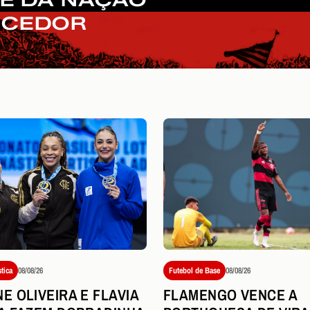
RCEDOR
Futebol de Base
08/08/26
stica
08/08/26
FLAMENGO VENCE A
E OLIVEIRA E FLAVIA