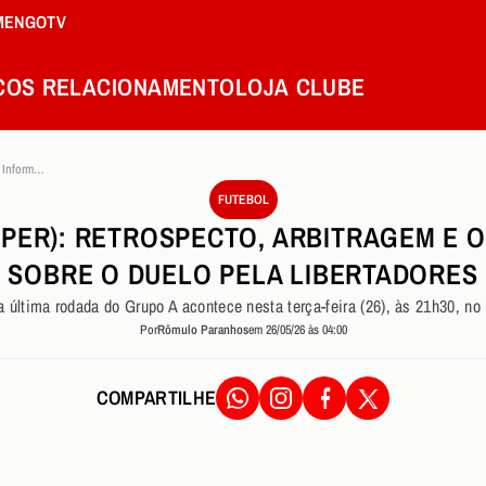
MENGOTV
COS
RELACIONAMENTO
LOJA
CLUBE
Flamengo X Cusco Per Retrospecto Arbitragem E Outras Informacoes Sobre O Duelo Pela Libertadores
FUTEBOL
(PER): RETROSPECTO, ARBITRAGEM E 
SOBRE O DUELO PELA LIBERTADORES
a última rodada do Grupo A acontece nesta terça-feira (26), às 21h30, n
Por
Rômulo Paranhos
em 26/05/26 às 04:00
COMPARTILHE