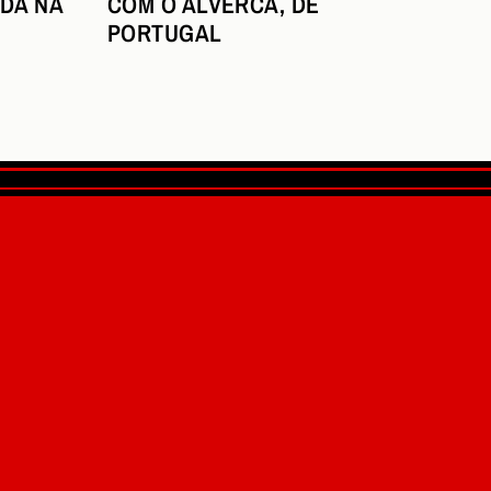
DA NA
COM O ALVERCA, DE
PORTUGAL