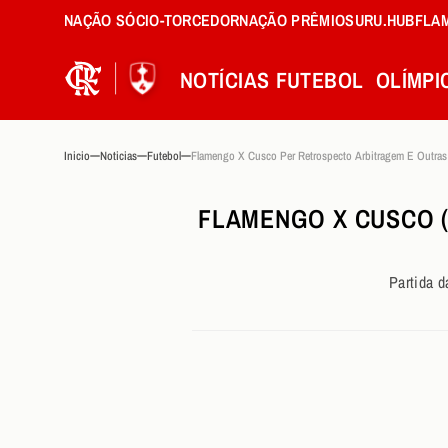
NAÇÃO SÓCIO-TORCEDOR
NAÇÃO PRÊMIOS
URU.HUB
FLA
NOTÍCIAS
FUTEBOL
OLÍMPI
Inicio
Noticias
Futebol
FLAMENGO X CUSCO 
Partida d