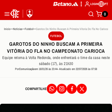
PT
LOGIN
0
Inicio
Noticias
Futebol
Garotos Do Ninho Buscam A Primeira Vitoria Do Fla No Carioca
FUTEBOL
GAROTOS DO NINHO BUSCAM A PRIMEIRA
VITÓRIA DO FLA NO CAMPEONATO CARIOCA
Equipe retorna à Volta Redonda, onde enfrentará o time da casa neste
sábado (17), às 21h30
Por
Comunicação
em 16/01/26 às 23:44
- Atualizado em 22/07/2026 às 07:58
COMPARTILHE