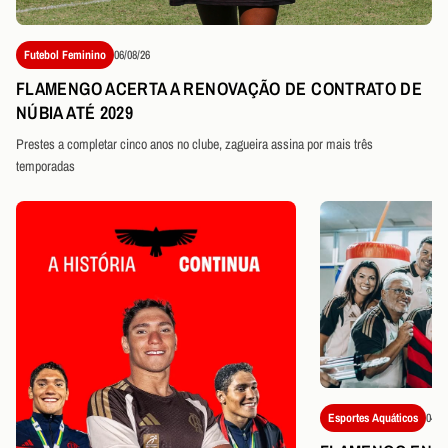
Futebol Feminino
06/08/26
FLAMENGO ACERTA A RENOVAÇÃO DE CONTRATO DE
NÚBIA ATÉ 2029
Prestes a completar cinco anos no clube, zagueira assina por mais três
temporadas
Esportes Aquáticos
04/0