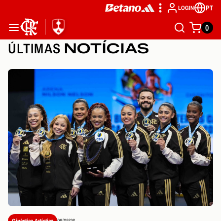
PT
LOGIN
0
ÚLTIMAS
NOTÍCIAS
Ginástica Artística
08/08/26