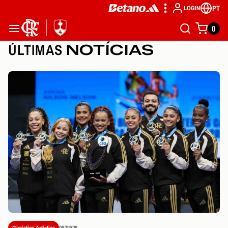
PT
LOGIN
0
ÚLTIMAS
NOTÍCIAS
Ginástica Artística
08/08/26