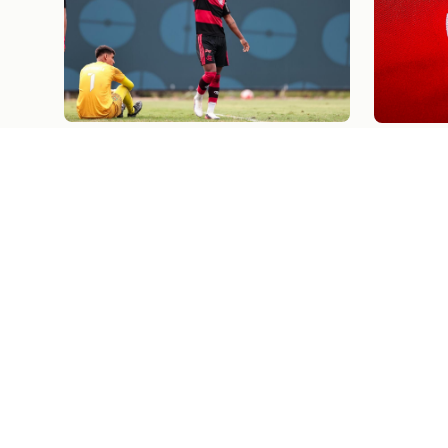
Futebol de Base
08/08/26
Futebol
08/08
FLAMENGO VENCE A
RAYAN 
PORTUGUESA DE VIRADA NA
COM O 
ESTREIA DA TAÇA
PORTU
GUANABARA SUB-20
PRÓXIMOS JOGOS E
I
Ingressos
07/08/26
VASCO X FLAMENG