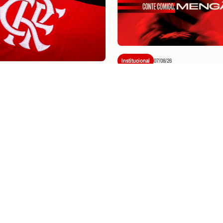
Institucional
07/08/26
FLAMENGO APRESENT
/26
PLATAFORMA DE
LUCAS É NEGOCIADO
SPORTAINMENT E NO
ALVERCA, DE
MODELO DE NEGÓCIO
GAL
MARCA
NGRESSOS
O: INFORMAÇÕES