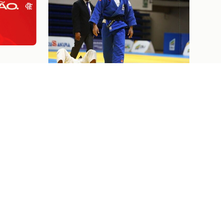
A
VO
Judô
07/08/26
S E
JUDOCAS RUBRO-NEGRAS EM
AÇÃO NO GRAND SLAM DE
TASHKENT, UZBEQUISTÃO
Ver tudo
Ingressos
07/08/26
SANTOS X FLAMENGO: INFORMAÇÕES