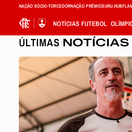
NAÇÃO SÓCIO-TORCEDOR
NAÇÃO PRÊMIOS
URU.HUB
FLA
NOTÍCIAS
FUTEBOL
OLÍMPI
ÚLTIMAS
NOTÍCIAS