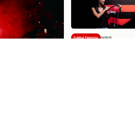
Futebol Feminino
04/08/26
THAISA SE DESPEDE 
FUTEBOL PELO FLAM
VAI ÀS LÁGRIMAS CO
HOMENAGEM: "MEU
CORAÇÃO BRILHOU"
04/08/26
NGO LANÇA NAÇÃO
ONTEIRAS ANUAL E