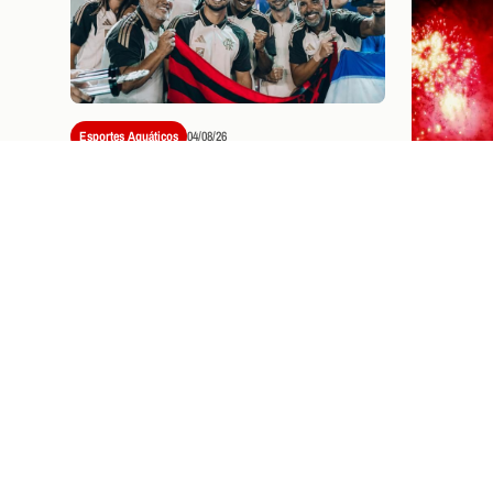
Esportes Aquáticos
04/08/26
FLAMENGO ENCERRA TROFÉU
MARIA LENK COM NOVE
MEDALHAS E DESTAQUE
HISTÓRICO DE STEPHAN
STEVERINK
Institucional
FLAME
SEM FR