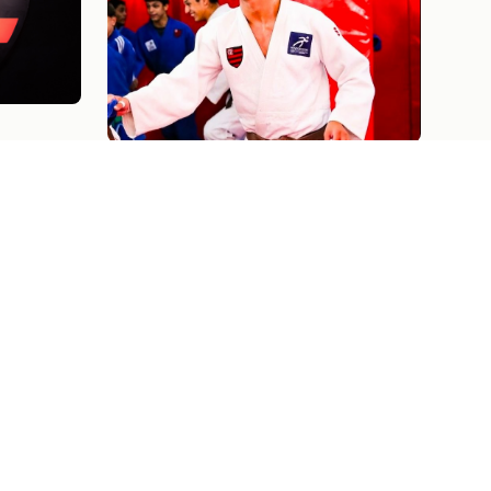
DO
Judô
04/08/26
ENGO E
"PASSOU UM FILME PELA
M
MINHA CABEÇA": HENRIQUE
BAHIENSE CELEBRA
PRIMEIRA CONVOCAÇÃO
PARA O MUNDIAL CADETE