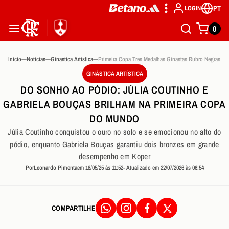
PT
LOGIN
0
Inicio
Noticias
Ginastica Artistica
GINÁSTICA ARTÍSTICA
DO SONHO AO PÓDIO: JÚLIA COUTINHO E
GABRIELA BOUÇAS BRILHAM NA PRIMEIRA COPA
DO MUNDO
Júlia Coutinho conquistou o ouro no solo e se emocionou no alto do
pódio, enquanto Gabriela Bouças garantiu dois bronzes em grande
desempenho em Koper
Por
Leonardo Pimenta
em 18/05/25 às 11:52
- Atualizado em 22/07/2026 às 06:54
COMPARTILHE