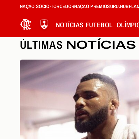
NAÇÃO SÓCIO-TORCEDOR
NAÇÃO PRÊMIOS
URU.HUB
FLA
NOTÍCIAS
FUTEBOL
OLÍMPI
ÚLTIMAS
NOTÍCIAS