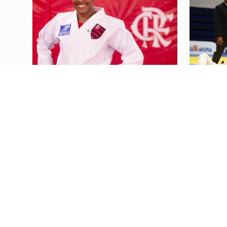
Judô
07/08/26
Judô
07/08/2
KAROL GIMENES EM AÇÃO NO
JUDOC
GRAND SLAM DE TBILISI,
AÇÃO N
GEÓRGIA
TASHKE
PRÓXIMOS JOGOS E
I
Ingressos
07/08/26