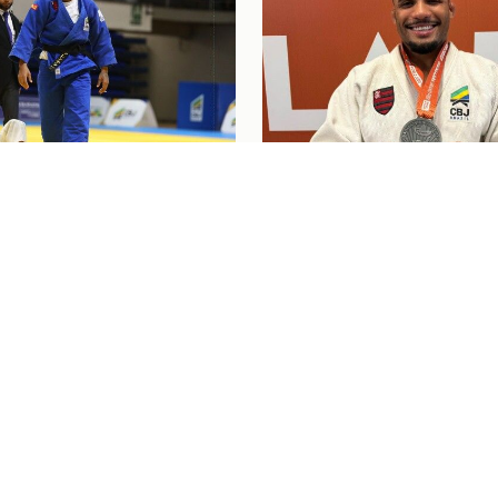
6
Judô
07/08/26
AS RUBRO-NEGRAS EM
JUDOCAS DO FLAMEN
O GRAND SLAM DE
CONQUISTAM TRÊS
NT, UZBEQUISTÃO
MEDALHAS NO GRAND
DE GUADALAJARA
NGRESSOS