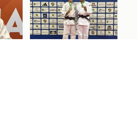
Judô
07/08/26
GO
JUDOCAS DO FLAMENGO
BRILHAM EM BIELSKO-BIALA,
 PRIX
NA POLÔNIA
Ver tudo
Ingressos
07/08/26