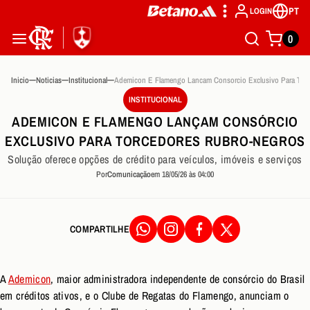
PT
LOGIN
0
Inicio
Noticias
Institucional
Ademicon E Flamengo Lancam Consorcio 
INSTITUCIONAL
ADEMICON E FLAMENGO LANÇAM CONSÓRCIO
EXCLUSIVO PARA TORCEDORES RUBRO-NEGROS
Solução oferece opções de crédito para veículos, imóveis e serviços
Por
Comunicação
em 18/05/26 às 04:00
COMPARTILHE
A
Ademicon
, maior administradora independente de consórcio do Brasil
em créditos ativos, e o Clube de Regatas do Flamengo, anunciam o