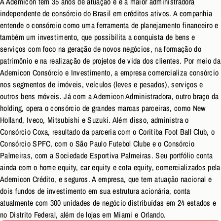
A Ademicon tem 35 anos de atuação e é a maior administradora
independente de consórcio do Brasil em créditos ativos. A companhia
entende o consórcio como uma ferramenta de planejamento financeiro e
também um investimento, que possibilita a conquista de bens e
serviços com foco na geração de novos negócios, na formação do
patrimônio e na realização de projetos de vida dos clientes. Por meio da
Ademicon Consórcio e Investimento, a empresa comercializa consórcio
nos segmentos de imóveis, veículos (leves e pesados), serviços e
outros bens móveis. Já com a Ademicon Administradora, outro braço da
holding, opera o consórcio de grandes marcas parceiras, como New
Holland, Iveco, Mitsubishi e Suzuki. Além disso, administra o
Consórcio Coxa, resultado da parceria com o Coritiba Foot Ball Club, o
Consórcio SPFC, com o São Paulo Futebol Clube e o Consórcio
Palmeiras, com a Sociedade Esportiva Palmeiras. Seu portfólio conta
ainda com o home equity, car equity e cota equity, comercializados pela
Ademicon Crédito, e seguros. A empresa, que tem atuação nacional e
dois fundos de investimento em sua estrutura acionária, conta
atualmente com 300 unidades de negócio distribuídas em 24 estados e
no Distrito Federal, além de lojas em Miami e Orlando.