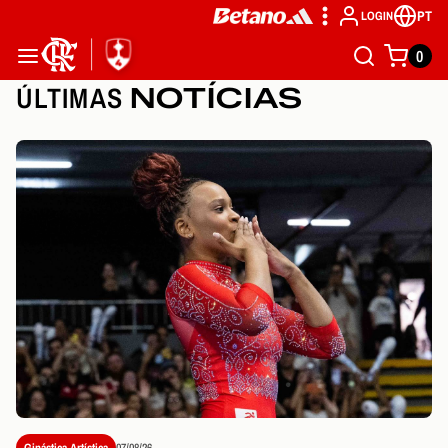
PT
LOGIN
0
ÚLTIMAS
NOTÍCIAS
Ginástica Artística
07/08/26