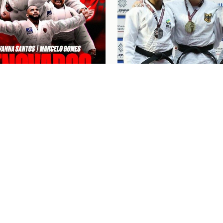
6
Judô
07/08/26
NA SANTOS E
“FOI UM BOM COMEÇO
LO GOMES RENOVAM
CICLO”: KAROL GIME
ATO COM O FLAMENGO
CONQUISTA A PRATA 
EUROPEU DE JUDÔ
NGRESSOS