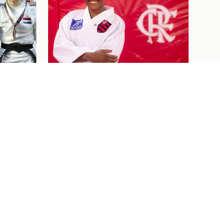
Judô
07/08/26
 DE
BEM-VINDA AO FLAJUDO,
NES
KAROL GIMENES!
NO OPEN
Ver tudo
Ingressos
07/08/26