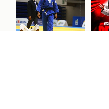
Judô
07/08/26
Judô
07/08/2
JUDOCAS RUBRO-NEGRAS EM
GIOVAN
AÇÃO NO GRAND SLAM DE
MARCE
TASHKENT, UZBEQUISTÃO
CONTR
PRÓXIMOS JOGOS E
I
Ingressos
07/08/26