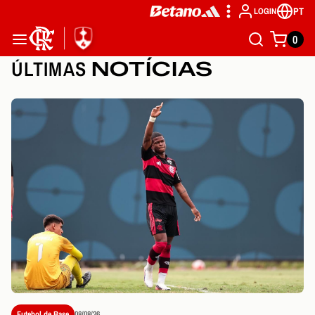
PT
LOGIN
0
ÚLTIMAS
NOTÍCIAS
Futebol de Base
08/08/26