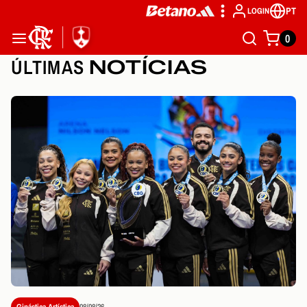
PT
LOGIN
0
ÚLTIMAS
NOTÍCIAS
Ginástica Artística
08/08/26