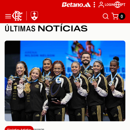
PT
LOGIN
0
ÚLTIMAS
NOTÍCIAS
Ginástica Artística
08/08/26