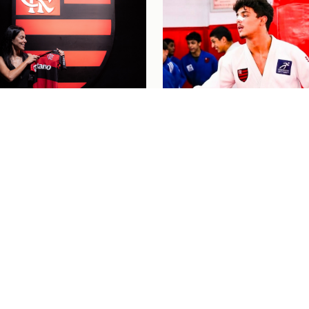
nino
04/08/26
 SE DESPEDE DO
Judô
04/08/26
L PELO FLAMENGO E
"PASSOU UM FILME P
 LÁGRIMAS COM
MINHA CABEÇA": HEN
AGEM: "MEU
BAHIENSE CELEBRA
O BRILHOU"
PRIMEIRA CONVOCAÇ
PARA O MUNDIAL CAD