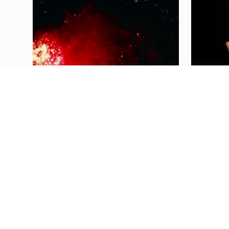
Futebol Femi
THAISA
FUTEBO
VAI ÀS
HOMEN
CORAÇÃ
Institucional
04/08/26