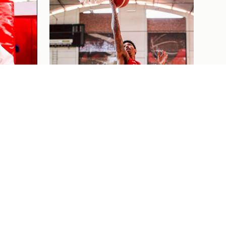
ELA
RIQUE
ÃO
ETE
Basquete
03/08/26