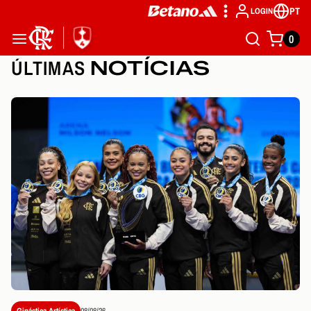
PT
LOGIN
0
ÚLTIMAS
NOTÍCIAS
Ginástica Artística
08/08/26