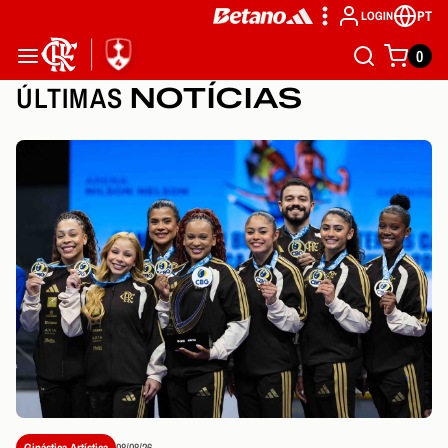
PT
LOGIN
0
ÚLTIMAS
NOTÍCIAS
Ginástica Artística
08/08/26