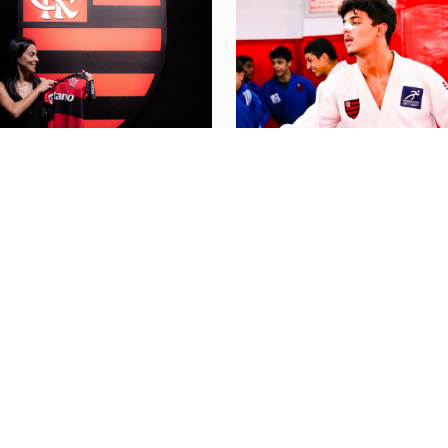
nino
04/08/26
 SE DESPEDE DO
Judô
04/08/26
L PELO FLAMENGO E
"PASSOU UM FILME P
 LÁGRIMAS COM
MINHA CABEÇA": HEN
AGEM: "MEU
BAHIENSE CELEBRA
O BRILHOU"
PRIMEIRA CONVOCAÇ
PARA O MUNDIAL CAD