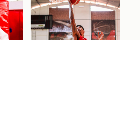
ELA
RIQUE
ÃO
ETE
Basquete
03/08/26