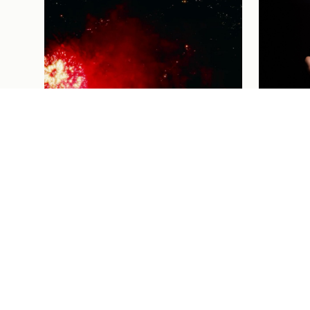
Futebol Femi
THAISA
FUTEBO
VAI ÀS
HOMEN
CORAÇÃ
Institucional
04/08/26