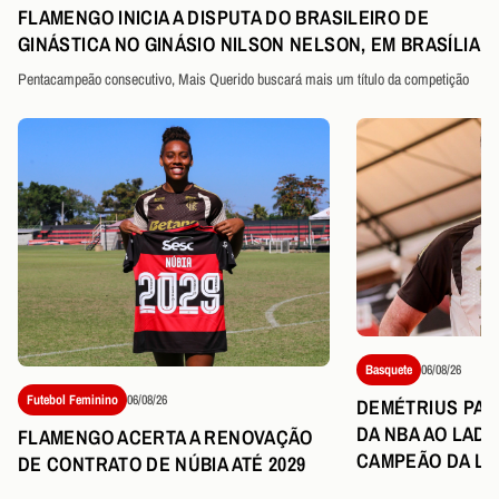
FLAMENGO INICIA A DISPUTA DO BRASILEIRO DE
GINÁSTICA NO GINÁSIO NILSON NELSON, EM BRASÍLIA
Pentacampeão consecutivo, Mais Querido buscará mais um título da competição
Basquete
06/08/26
Futebol Feminino
06/08/26
DEMÉTRIUS PART
DA NBA AO LAD
FLAMENGO ACERTA A RENOVAÇÃO
CAMPEÃO DA LI
DE CONTRATO DE NÚBIA ATÉ 2029