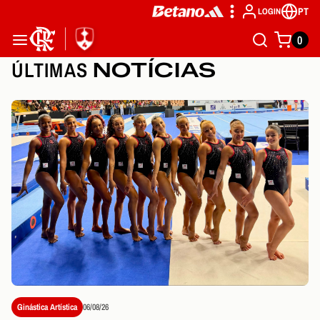
PT
LOGIN
0
ÚLTIMAS
NOTÍCIAS
Ginástica Artística
06/08/26