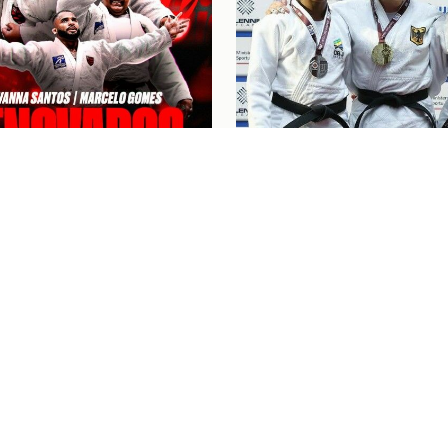
6
Judô
07/08/26
NA SANTOS E
“FOI UM BOM COMEÇO
LO GOMES RENOVAM
CICLO”: KAROL GIME
ATO COM O FLAMENGO
CONQUISTA A PRATA 
EUROPEU DE JUDÔ
NGRESSOS