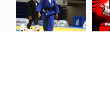
Judô
07/08/26
Judô
07/08/2
JUDOCAS RUBRO-NEGRAS EM
GIOVAN
AÇÃO NO GRAND SLAM DE
MARCE
TASHKENT, UZBEQUISTÃO
CONTR
PRÓXIMOS JOGOS E
I
Ingressos
07/08/26