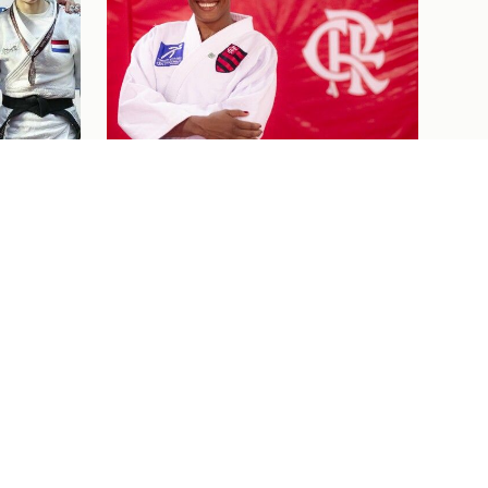
Judô
07/08/26
 DE
BEM-VINDA AO FLAJUDO,
NES
KAROL GIMENES!
NO OPEN
Ver tudo
Ingressos
07/08/26